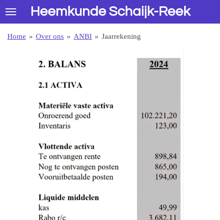
Heemkunde Schaijk-Reek
Ga
direct
naar
Home
»
Over ons
»
ANBI
»
Jaarrekening
de
hoofdinhoud